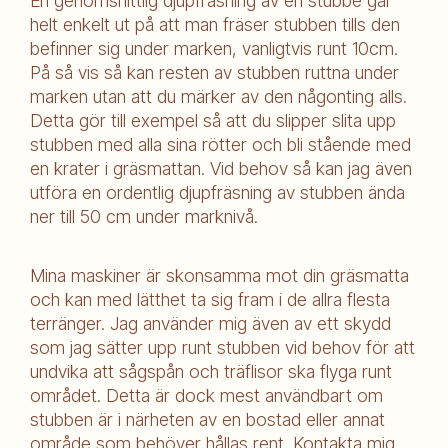
En genomsnittlig djupfräsning av en stubbe går
helt enkelt ut på att man fräser stubben tills den
befinner sig under marken, vanligtvis runt 10cm.
På så vis så kan resten av stubben ruttna under
marken utan att du märker av den någonting alls.
Detta gör till exempel så att du slipper slita upp
stubben med alla sina rötter och bli stående med
en krater i gräsmattan. Vid behov så kan jag även
utföra en ordentlig djupfräsning av stubben ända
ner till 50 cm under marknivå.
Mina maskiner är skonsamma mot din gräsmatta
och kan med lätthet ta sig fram i de allra flesta
terränger. Jag använder mig även av ett skydd
som jag sätter upp runt stubben vid behov för att
undvika att sågspån och träflisor ska flyga runt
området. Detta är dock mest användbart om
stubben är i närheten av en bostad eller annat
område som behöver hållas rent. Kontakta mig