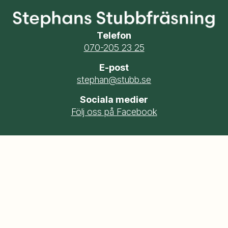
Telefon
070-205 23 25
E-post
stephan@stubb.se
Sociala medier
Följ oss på Facebook
© Copyright 2026 Sandebergs Fastighetsservice AB |
Integritetspolicy
This site is protected by reCAPTCHA and the Google
Privacy Policy
and
Terms of
Service
apply.
Powered by CMS.SE