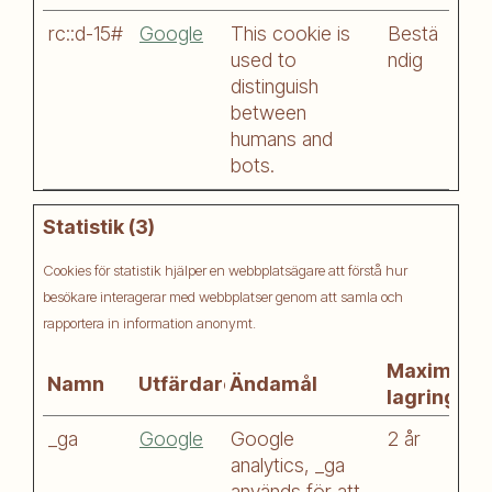
rc::d-15#
Google
This cookie is
Bestä
used to
ndig
distinguish
between
humans and
bots.
Statistik (3)
Cookies för statistik hjälper en webbplatsägare att förstå hur
besökare interagerar med webbplatser genom att samla och
rapportera in information anonymt.
Maximal
Namn
Utfärdare
Ändamål
lagringsti
_ga
Google
Google
2 år
analytics, _ga
används för att